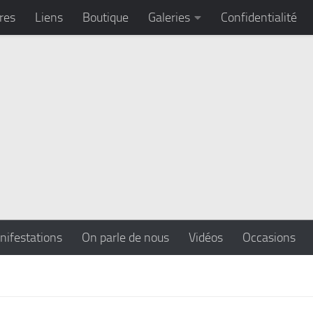
res
Liens
Boutique
Galeries
Confidentialité
nifestations
On parle de nous
Vidéos
Occasions