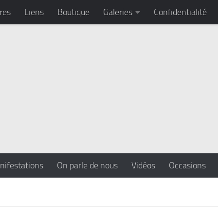
res
Liens
Boutique
Galeries
Confidentialité
nifestations
On parle de nous
Vidéos
Occasions