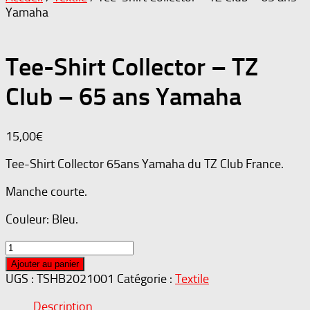
Yamaha
Tee-Shirt Collector – TZ
Club – 65 ans Yamaha
15,00
€
Tee-Shirt Collector 65ans Yamaha du TZ Club France.
Manche courte.
Couleur: Bleu.
quantité
de
Ajouter au panier
Tee-
UGS :
TSHB2021001
Catégorie :
Textile
Shirt
Description
Collector