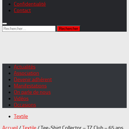
Confidentialité
Contact
Rechercher :
Actualités
Association
Devenir adhérent
Manifestations
On parle de nous
Vidéos
Occasions
Textile
Accueil
/
Textile
/ Tee-Shirt Collector – TZ Club – 65 ans