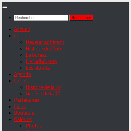
Skip
to
Rechercher :
content
Accueil
Le Club
Devenir adhérent
Histoire du Club
Le bureau
Les adhérents
Les statuts
Agenda
La TZ
Histoire de la TZ
Genèse de la TZ
Partenaires
Liens
Boutique
Galeries
Photos