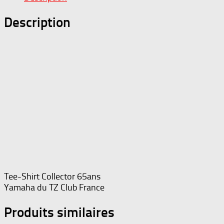
-
Description
TZ
Club
-
65
ans
Yamaha
Tee-Shirt Collector 65ans
Yamaha du TZ Club France
Produits similaires