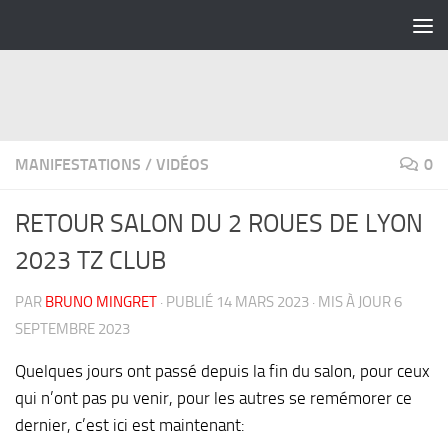
Skip to content
MANIFESTATIONS
/
VIDÉOS
0
RETOUR SALON DU 2 ROUES DE LYON
2023 TZ CLUB
PAR
BRUNO MINGRET
· PUBLIÉ
14 MARS 2023
· MIS À JOUR
6
SEPTEMBRE 2023
Quelques jours ont passé depuis la fin du salon, pour ceux
qui n’ont pas pu venir, pour les autres se remémorer ce
dernier, c’est ici est maintenant: