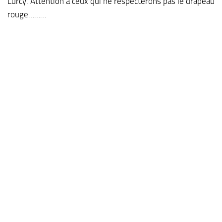
Lurcy. Attention à ceux qui ne respecterons pas le drapeau
rouge………