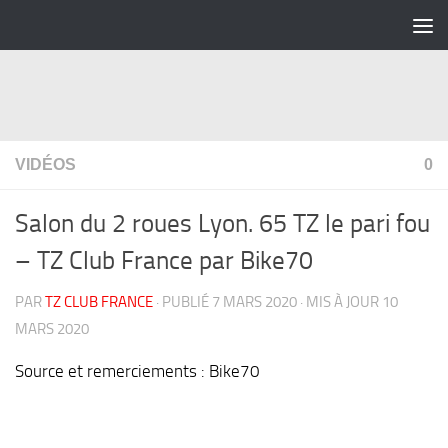
Skip to content
VIDÉOS
0
Salon du 2 roues Lyon. 65 TZ le pari fou
– TZ Club France par Bike70
PAR
TZ CLUB FRANCE
· PUBLIÉ
7 MARS 2020
· MIS À JOUR
10
MARS 2020
Source et remerciements : Bike70