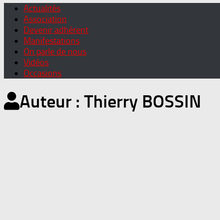
Actualités
Association
Devenir adhérent
Manifestations
On parle de nous
Vidéos
Occasions
Auteur :
Thierry BOSSIN