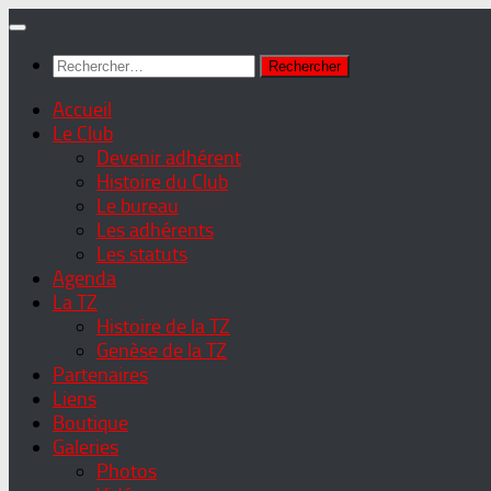
Skip
to
Rechercher :
content
Accueil
Le Club
Devenir adhérent
Histoire du Club
Le bureau
Les adhérents
Les statuts
Agenda
La TZ
Histoire de la TZ
Genèse de la TZ
Partenaires
Liens
Boutique
Galeries
Photos