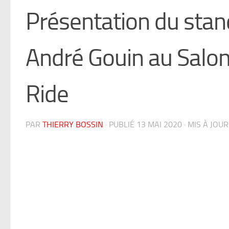
Présentation du stan
André Gouin au Salo
Ride
PAR
THIERRY BOSSIN
· PUBLIÉ
13 MAI 2020
· MIS À JOU