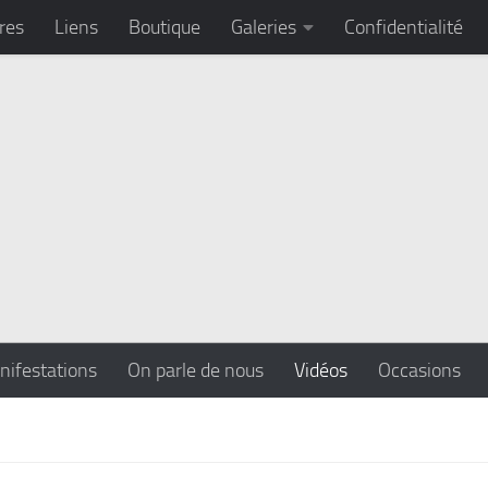
res
Liens
Boutique
Galeries
Confidentialité
nifestations
On parle de nous
Vidéos
Occasions