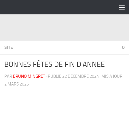
Skip to content
SITE
0
BONNES FÊTES DE FIN D’ANNEE
PAR
BRUNO MINGRET
· PUBLIÉ
22 DÉCEMBRE 2024
· MIS À JOUR
2 MARS 2025